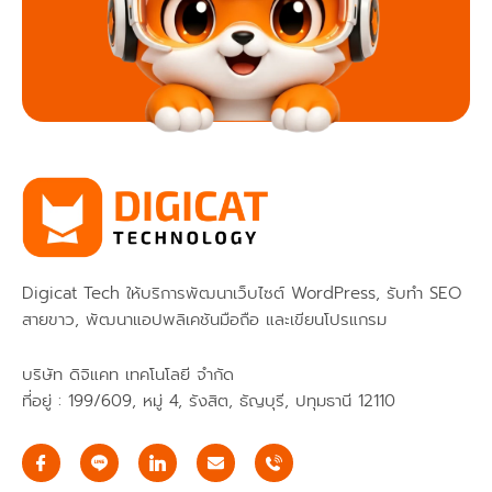
Digicat Tech ให้บริการพัฒนาเว็บไซต์ WordPress, รับทำ SEO
สายขาว, พัฒนาแอปพลิเคชันมือถือ และเขียนโปรแกรม
บริษัท ดิจิแคท เทคโนโลยี จำกัด
ที่อยู่ : 199/609, หมู่ 4, รังสิต, ธัญบุรี, ปทุมธานี 12110
I
E
c
n
o
v