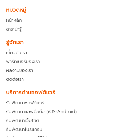
n
e
-
l
หมวดหมู่
f
o
a
p
หน้าหลัก
c
e
e
สาระน่ารู้
b
o
o
รู้จักเรา
k
เกี่ยวกับเรา
พาร์ทเนอร์ของเรา
ผลงานของเรา
ติดต่อเรา
บริการด้านซอฟต์แวร์
รับพัฒนาซอฟต์แวร์
รับพัฒนาแอพมือถือ (iOS-Android)
รับพัฒนาเว็บไซต์
รับพัฒนาโปรแกรม