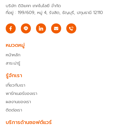
บริษัท ดิจิแคท เทคโนโลยี จำกัด
ที่อยู่ : 199/609, หมู่ 4, รังสิต, ธัญบุรี, ปทุมธานี 12110
I
E
c
n
o
v
n
e
-
l
หมวดหมู่
f
o
a
p
หน้าหลัก
c
e
e
สาระน่ารู้
b
o
o
รู้จักเรา
k
เกี่ยวกับเรา
พาร์ทเนอร์ของเรา
ผลงานของเรา
ติดต่อเรา
บริการด้านซอฟต์แวร์