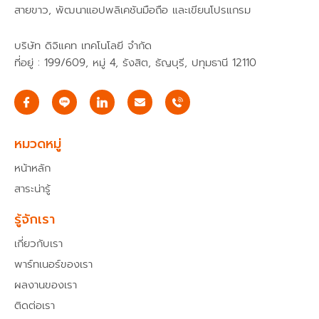
สายขาว, พัฒนาแอปพลิเคชันมือถือ และเขียนโปรแกรม
บริษัท ดิจิแคท เทคโนโลยี จำกัด
ที่อยู่ : 199/609, หมู่ 4, รังสิต, ธัญบุรี, ปทุมธานี 12110
I
E
c
n
o
v
n
e
-
l
หมวดหมู่
f
o
a
p
หน้าหลัก
c
e
e
สาระน่ารู้
b
o
o
รู้จักเรา
k
เกี่ยวกับเรา
พาร์ทเนอร์ของเรา
ผลงานของเรา
ติดต่อเรา