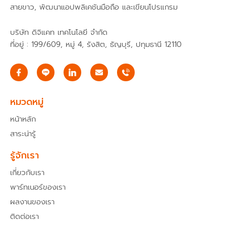
สายขาว, พัฒนาแอปพลิเคชันมือถือ และเขียนโปรแกรม
บริษัท ดิจิแคท เทคโนโลยี จำกัด
ที่อยู่ : 199/609, หมู่ 4, รังสิต, ธัญบุรี, ปทุมธานี 12110
I
E
c
n
o
v
n
e
-
l
หมวดหมู่
f
o
a
p
หน้าหลัก
c
e
e
สาระน่ารู้
b
o
o
รู้จักเรา
k
เกี่ยวกับเรา
พาร์ทเนอร์ของเรา
ผลงานของเรา
ติดต่อเรา