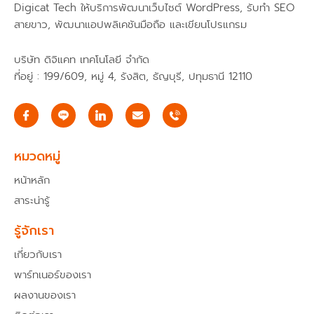
Digicat Tech ให้บริการพัฒนาเว็บไซต์ WordPress, รับทำ SEO
สายขาว, พัฒนาแอปพลิเคชันมือถือ และเขียนโปรแกรม
บริษัท ดิจิแคท เทคโนโลยี จำกัด
ที่อยู่ : 199/609, หมู่ 4, รังสิต, ธัญบุรี, ปทุมธานี 12110
I
E
c
n
o
v
n
e
-
l
หมวดหมู่
f
o
a
p
หน้าหลัก
c
e
e
สาระน่ารู้
b
o
o
รู้จักเรา
k
เกี่ยวกับเรา
พาร์ทเนอร์ของเรา
ผลงานของเรา