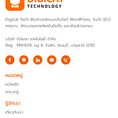
Digicat Tech ให้บริการพัฒนาเว็บไซต์ WordPress, รับทำ SEO
สายขาว, พัฒนาแอปพลิเคชันมือถือ และเขียนโปรแกรม
บริษัท ดิจิแคท เทคโนโลยี จำกัด
ที่อยู่ : 199/609, หมู่ 4, รังสิต, ธัญบุรี, ปทุมธานี 12110
I
E
c
n
o
v
n
e
-
l
หมวดหมู่
f
o
a
p
หน้าหลัก
c
e
e
สาระน่ารู้
b
o
o
รู้จักเรา
k
เกี่ยวกับเรา