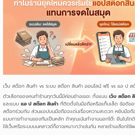
เว็บ สต๊อก สินค้า vs ระบบ สต๊อก สินค้า ออนไลน์ ฟรี vs แอ ป สต
ตัวเลือกของคนทำร้านทุกวันนี้มีค่อนข้างเยอะ ทั้งแบบ
เว็บ สต๊อก ส
และแบบ
แอ ป สต๊อก สินค้า
ที่ติดตั้งในมือถือหรือแท็บเล็ต ข้อด
สต๊อกร่วมกัน ส่วนแอปบนมือถือจะเด่นเรื่องความสะดวก หยิบมือถือส
แบบการทำงานของทีมเป็นหลัก ถ้าคุณเน้นทำงานนอกโต๊ะ ยืนในโกดั
ใช้เว็บหรือระบบบนคลาวด์ก็อาจเหมาะกว่าเช่นกัน หลายร้านเลือกใช้ผ