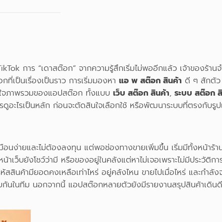
ikTok การ “เดาสต๊อก” จากความรู้สึกเริ่มไม่พออีกแล้ว เจ้าของ
ที่เป็นเรื่องเป็นราว การเริ่มมองหา
แอ พ สต๊อก สินค้า
ดี ๆ สักตัว 
ข้าใจภาพรวมของแอปสต๊อก ทั้งแบบ
เว็บ สต๊อก สินค้า
,
ระบบ สต๊อก สิ
ดูอะไรเป็นหลัก ก่อนจะตัดสินใจเลือกใช้ หรือพัฒนาระบบที่ตรงกับร
ง่ายและไม่ต้องลงทุน แต่พอช่องทางขายเพิ่มขึ้น เริ่มมีทั้งหน้าร้านแ
้าเว็บยังโชว์ว่ามี หรือของอยู่ในคลังแต่หาไม่เจอเพราะไม่มีประวัติกา
รหัสสินค้ามียอดคงเหลือเท่าไหร่ อยู่คลังไหน ขายไปเมื่อไหร่ และกำลังจะต
นในทีม นอกจากนี้ แอปสต๊อกหลายตัวยังมีรายงานสรุปสินค้าเดินดี 