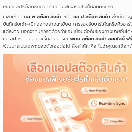
เลือกแอปสต๊อกสินค้า ต้องมองฟีเจอร์อะไรเป็นอันดับแรก
เวลาเลือก
แอ พ สต๊อก สินค้า
หรือ
แอ ป สต๊อก สินค้า
สิ่งที่ควร
บันทึกรับเข้า–เบิกออกอย่างละเอียด การรองรับบาร์โค้ดหรือคิวอาร์
แต่ละตัว นอกจากนี้ควรดูด้วยว่าแอปเชื่อมต่อกับช่องทางขายอื่นได
ในแอป หลายคนอาจเริ่มจากการใช้
ระบบ สต๊อก สินค้า ออนไลน์ ฟรี
พัฒนาระบบเฉพาะของตัวเองต่อไป สิ่งสำคัญคือ ไม่ว่าคุณจะเลือกตั