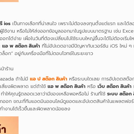
ี ios
เป็นทางเลือกที่น่าสนใจ เพราะไม่ต้องลงทุนตั้งแต่แรก และได
ผู้ใช้งาน หรือไม่ให้ส่งออกข้อมูลออกมาในรูปแบบมาตรฐาน เช่น Ex
ได้ง่าย เผื่อในวันที่ต้องเปลี่ยนไปใช้ระบบใหญ่ขึ้นจะได้ไม่ต้องเริ่มใ
ะ
แอ พ สต๊อก สินค้า
ที่ไม่อัปเดตอาจมีปัญหากับเวอร์ชัน iOS ใหม่ ๆ ห
็อก” อยู่กับเครื่องมือที่ไม่ตอบโจทย์ในระยะยาว
น้าร้าน
azada ถ้าไม่มี
แอ ป สต๊อก สินค้า
หรือระบบใดเลย การอัปเดตสต๊อกจ
เสี่ยงผิดพลาด แต่ถ้าใช้
แอ พ สต๊อก สินค้า
หรือ
เว็บ สต๊อก สินค้า
ท
ให้คุณรู้ตลอดเวลาว่ามีของเหลือพอหรือไม่ ร้านที่ใช้
ระบบ สต๊อก ส
เบิกออก ขณะที่ทีมแอดมินออนไลน์ดูยอดและอัปเดตสินค้าในแพลตฟอร์
ีมทำงานได้เร็วขึ้นและผิดพลาดน้อยลง