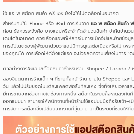
ใช้ แอ พ สต๊อก สินค้า ฟรี ios ยังไงให้ไม่ติดล็อกในอนาคต
สำหรับคนใช้ iPhone หรือ iPad การเริ่มจาก
แอ พ สต๊อก สินค้า ฟร
ก่อน ข้อควรระวังคือ บางแอปฟรีจะจำกัดจำนวนสินค้า จำกัดจำนวน
เติบโตในอนาคต ควรเลือกแอพที่ให้สิทธิ์ในการแบ็กอัปและย้ายข้อมูลออก
การอัปเดตของผู้พัฒนาด้วยว่าแอปมีการดูแลต่อเนื่องหรือไม่ เพรา
ของคุณได้ การเลือกให้ดีตั้งแต่แรก จะช่วยลดความเสี่ยงในการ “ติดล
ตัวอย่างการใช้แอปสต๊อกสินค้าสำหรับร้าน Shopee / Lazada / ห
ลองจินตนาการร้านเล็ก ๆ ที่ขายทั้งหน้าร้าน ขายใน Shopee และ L
วัน แล้วไปปรับยอดในแต่ละแพลตฟอร์มทีละแห่ง ซึ่งทั้งเสียเวลาและ
มีการขายจากช่องทางใดช่องทางหนึ่ง สต๊อกในระบบก็จะลดลงทันที ทำ
ออกแบบมา สามารถให้พนักงานที่หน้าร้านใช้แอปบนมือถือรับเข้า–
การจัดการสต๊อกจึงเปลี่ยนจากงานที่วุ่นวาย มาเป็นระบบที่ช่วยให้ท