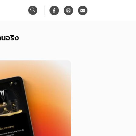
I
L
E
c
i
n
o
n
v
n
e
e
-
l
f
o
a
p
านจริง
c
e
e
b
o
o
k